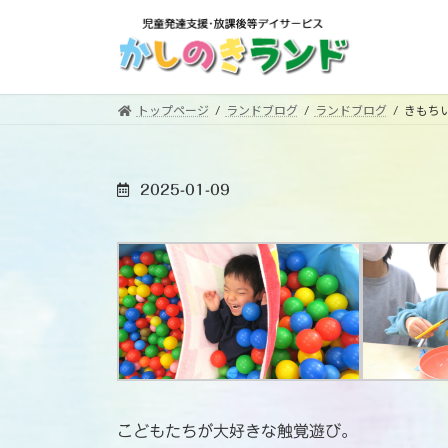
コ
ナ
ン
ビ
テ
ゲ
ン
ー
ツ
シ
トップページ
ランドブログ
ランドブログ
きもち
へ
ョ
ス
ン
キ
に
2025-01-09
ッ
移
プ
動
こどもたちが大好きな触覚遊び。