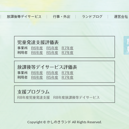
放課後等デイサービス
行事・外出
ランドブログ
運営会社
児童発達支援評価表
事業所
R6年度
R5年度
R7年度
利用者
R6年度
R5年度
R7年度
放課後等デイサービス評価表
事業所
R6年度
R5年度
R7年度
利用者
R6年度
R5年度
R7年度
支援プログラム
R8年度児童発達支援
R8年度放課後等デイサービス
Copyright © かしのきランド All Rights Reserved.