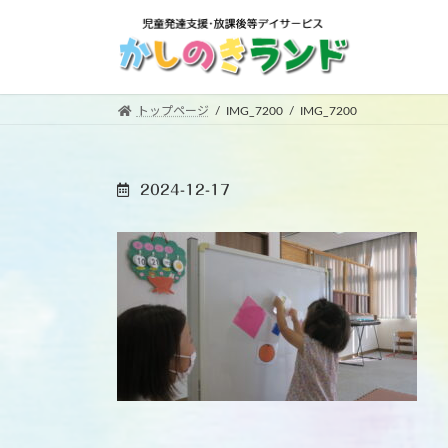
コ
ナ
ン
ビ
テ
ゲ
ン
ー
ツ
シ
トップページ
IMG_7200
IMG_7200
へ
ョ
ス
ン
キ
に
2024-12-17
ッ
移
プ
動