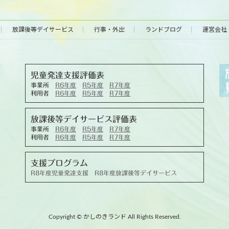
放課後等デイサービス
行事・外出
ランドブログ
運営会社
児童発達支援評価表
事業所
R6年度
R5年度
R7年度
利用者
R6年度
R5年度
R7年度
放課後等デイサービス評価表
事業所
R6年度
R5年度
R7年度
利用者
R6年度
R5年度
R7年度
支援プログラム
R8年度児童発達支援
R8年度放課後等デイサービス
Copyright © かしのきランド All Rights Reserved.