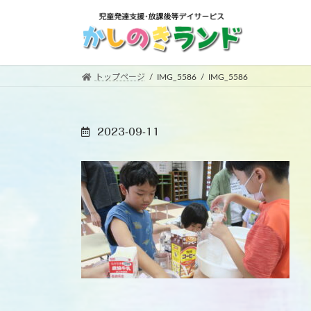
コ
ナ
ン
ビ
テ
ゲ
ン
ー
ツ
シ
トップページ
IMG_5586
IMG_5586
へ
ョ
ス
ン
キ
に
2023-09-11
ッ
移
プ
動