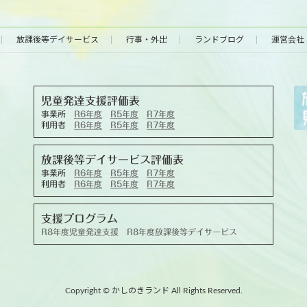
放課後等デイサービス
行事・外出
ランドブログ
運営会社
児童発達支援評価表
事業所
R6年度
R5年度
R7年度
利用者
R6年度
R5年度
R7年度
放課後等デイサービス評価表
事業所
R6年度
R5年度
R7年度
利用者
R6年度
R5年度
R7年度
支援プログラム
R8年度児童発達支援
R8年度放課後等デイサービス
Copyright © かしのきランド All Rights Reserved.