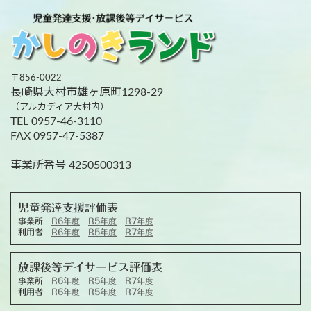
〒856-0022
長崎県大村市雄ヶ原町1298-29
（アルカディア大村内）
TEL 0957-46-3110
FAX 0957-47-5387
事業所番号 4250500313
児童発達支援評価表
事業所
R6年度
R5年度
R7年度
利用者
R6年度
R5年度
R7年度
放課後等デイサービス評価表
事業所
R6年度
R5年度
R7年度
利用者
R6年度
R5年度
R7年度