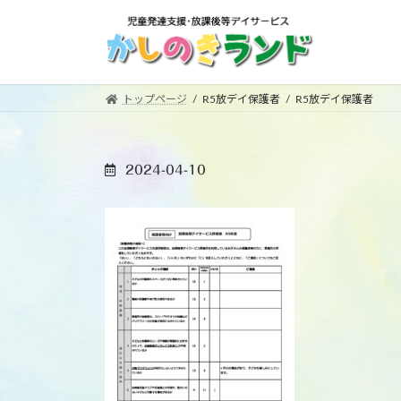
コ
ナ
ン
ビ
テ
ゲ
ン
ー
ツ
シ
トップページ
R5放デイ保護者
R5放デイ保護者
へ
ョ
ス
ン
キ
に
2024-04-10
ッ
移
プ
動