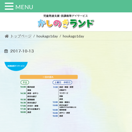
MENU
コ
ナ
ン
ビ
テ
ゲ
ン
ー
トップページ
houkago1day
houkago1day
ツ
シ
へ
ョ
2017-10-13
ス
ン
キ
に
ッ
移
プ
動